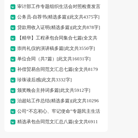
审计部工作专题组织生活会对照检查发言
公务员-自荐书(精选多篇)[此文共4375字]
材料[此文共690字]
贷款用收入证明(精选多篇)[此文共878字]
【精华】工程承包合同集合七篇(全文共
崇尚礼仪的演讲稿多篇[此文共3550字]
5993字)
单位合同（共7篇）[此文共16031字]
补偿贸易合同范文汇总七篇(全文共8179
珍珠读后感[此文共3332字]
字)
颁奖晚会主持词多篇[此文共5912字]
治超站工作总结(精选多篇)[此文共10296
公司“不忘初心、牢记使命”专题民主生活
字]
精选承包合同范文汇总八篇(全文共6911
会实施方案[此文共1947字]
字)