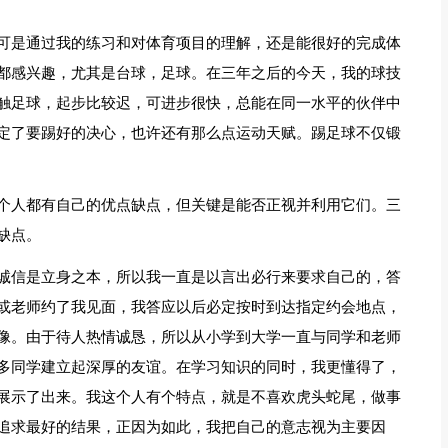
可是通过我的练习和对体育项目的理解，还是能很好的完成体
都感兴趣，尤其是台球，足球。在三年之后的今天，我的球技
触足球，起步比较迟，可进步很快，总能在同一水平的伙伴中
定了要踢好的决心，也许还有那么点运动天赋。踢足球不仅锻
个人都有自己的优点缺点，但关键是能否正视并利用它们。三
缺点。
诚信是立身之本，所以我一直是以言出必行来要求自己的，答
或老师约了我见面，我答应以后必定按时到达指定约会地点，
像。由于待人热情诚恳，所以从小学到大学一直与同学和老师
多同学建立起深厚的友谊。在学习知识的同时，我更懂得了，
展示了出来。我这个人有个特点，就是不喜欢虎头蛇尾，做事
追求最好的结果，正因为如此，我把自己的意志视为主要因