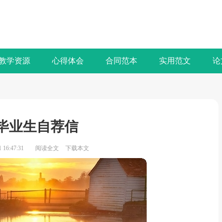
教学资源
心得体会
合同范本
实用范文
论
毕业生自荐信
16:47:31
阅读全文
下载本文