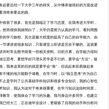
有必要总结一下大学三年的得失，从中继承做得好的方面改进
看清将来要走的路。
中收获了很多。首先是我端正了学习态度。在我考进大学时，
，然而很快我就明白了，大学仍需努力认真的学习。看到周围
学的学习旅程。其次是极大程度的提高了自己的自学能力。由
一节课讲述很多知识，只靠课堂上听讲是完全不够的。这就要
研并时常去图书馆查一些相关资料。日积月累，自学能力得到
独立思考。要想学好只埋头苦学是不行的，要学会“方法”，做
渔，我来这里的目的就是要学会“渔”，但说起来容易做起来
有不懂的地方能勤于请教。在学习时，以“独立思考”作为自己
不止是学到了公共基础学科知识和很多专业知识，我的心智也
术知识，我认为这对于将来很重要。在学习知识这段时间里，
谆教导，使我体会了学习的乐趣。我与身边许多同学，也建立
我已经大三，正在做毕业设计，更锻炼了自我的动手和分析问