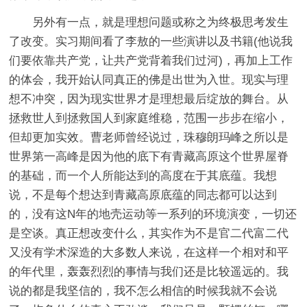
另外有一点，就是理想问题或称之为终极思考发生
了改变。实习期间看了李敖的一些演讲以及书籍(他说我
们要依靠共产党，让共产党背着我们过河)，再加上工作
的体会，我开始认同真正的佛是出世为入世。现实与理
想不冲突，因为现实世界才是理想最后绽放的舞台。从
拯救世人到拯救国人到家庭维稳，范围一步步在缩小，
但却更加实效。曹老师曾经说过，珠穆朗玛峰之所以是
世界第一高峰是因为他的底下有青藏高原这个世界屋脊
的基础，而一个人所能达到的高度在于其底蕴。我想
说，不是每个想达到青藏高原底蕴的同志都可以达到
的，没有这N年的地壳运动等一系列的环境演变，一切还
是空谈。真正想改变什么，其实作为不是官二代富二代
又没有学术深造的大多数人来说，在这样一个相对和平
的年代里，轰轰烈烈的事情与我们还是比较遥远的。我
说的都是我坚信的，我不怎么相信的时候我就不会说