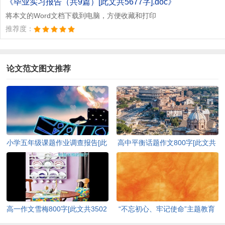
《毕业实习报告（共9篇）[此文共5677字].doc》
将本文的Word文档下载到电脑，方便收藏和打印
推荐度：
论文范文图文推荐
小学五年级课题作业调查报告[此
高中平衡话题作文800字[此文共
文共3534字]
3897字]
高一作文雪梅800字[此文共3502
“不忘初心、牢记使命”主题教育
字]
应知应会手册[此文共3223字]