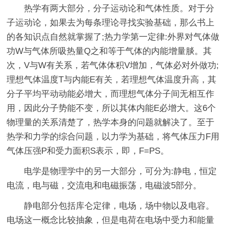
热学有两大部分，分子运动论和气体性质。对于分
子运动论，如果去为每条理论寻找实验基础，那么书上
的各知识点自然就掌握了;热力学第一定律:外界对气体做
功W与气体所吸热量Q之和等于气体的内能增量腅。其
次，V与W有关系，若气体体积V增加，气体必对外做功;
理想气体温度T与内能E有关，若理想气体温度升高，其
分子平均平动动能必增大，而理想气体分子间无相互作
用，因此分子势能不变，所以其体内能E必增大。这6个
物理量的关系清楚了，热学本身的问题就解决了。至于
热学和力学的综合问题，以力学为基础，将气体压力F用
气体压强P和受力面积S表示，即，F=PS。
电学是物理学中的另一大部分，可分为:静电，恒定
电流，电与磁，交流电和电磁振荡，电磁波5部分。
静电部分包括库仑定律，电场，场中物以及电容。
电场这一概念比较抽象，但是电荷在电场中受力和能量