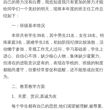
自己的努力没有白费，我也知道我只有更加的努力才能
给同学们一个美好的明天，现将本年度的班主任工作总
结如下：
一：班级基本情况
本班共有学生39名，其中男生21名，女生18名。特
殊家庭3名，困难学生2名，初始阶段纪律比较涣散，活
动懒于参加，常规工作无人过问，学习基础差，学生上
进心、自信心不强，缺少核心人物，集体缺少凝聚力。
但潜在的进取意识是有的，表现在学校的、班级的制度
都能尚遵守，但要经常督促和提醒，还不能形成自觉行
为。
二、教育教学方面
1、关爱、赏识,真诚为友
每个学生都有自己的思想,他们渴望被理解,被尊重。