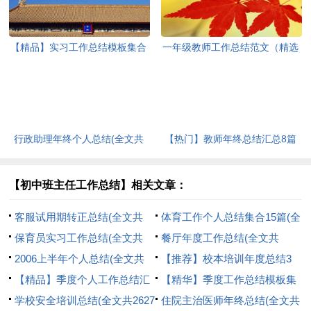
【精品】实习工作总结模板集合
一年级教师工作总结范文（精选
5篇(全文共4902字)
5篇）(全文共4816字)
行政助理年终个人总结(全文共
【热门】教师年终总结汇总8篇
19942字)
(全文共9486字)
【初中班主任工作总结】相关文章：
客服试用期转正总结(全文共
体育工作个人总结集合15篇(全
1959字)
保育员实习工作总结(全文共
文共19715字)
餐厅年度工作总结(全文共
5374字)
2006上半年个人总结(全文共
20687字)
【推荐】校本培训年度总结3
1867字)
【精品】季度个人工作总结汇
篇(全文共6242字)
【精华】季度工作总结模板集
总五篇(全文共7252字)
学校安全培训总结(全文共2627
合八篇(全文共8078字)
住院主治医师年终总结(全文共