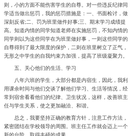
则，小的方面不能伤害学生的自尊。对一些违反纪律同
学适当做出惩罚，我的惩罚措施是：一、书面检讨，做
深刻反省;二、罚为班里做件好事;三、期末学习成绩提
高。知道内情的同学知道老师在实施惩罚，不知内情的
同学则以为这些同学在为班里做好事，一则这些同学的
自尊得到了最大限度的保护，二则在班里树立了正气，
无形之中学生的自我约束力加强，提高了班级凝聚力。
五、关心他们的生活、学习
八年六班的学生，大部分都是内宿生，因此，我利
用课余时间与他们交谈了解他们学习、生活等情况，经
常到宿舍看看他们的纪律、卫生状况，这样，改善班主
任与学生关系，使之更加融洽、和谐。
总之，我要坚持正确的教育方针，注意工作方法，
紧密团结在学校领导的周围。班主任工作就会迈上一个
新的台阶，取得丰硕的成果。