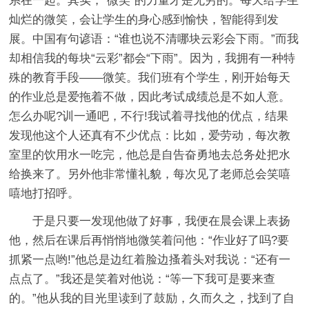
系在一起。其实，“微笑”的力量才是无穷的。每天给学生
灿烂的微笑，会让学生的身心感到愉快，智能得到发
展。中国有句谚语：“谁也说不清哪块云彩会下雨。”而我
却相信我的每块“云彩”都会“下雨”。因为，我拥有一种特
殊的教育手段――微笑。我们班有个学生，刚开始每天
的作业总是爱拖着不做，因此考试成绩总是不如人意。
怎么办呢?训一通吧，不行!我试着寻找他的优点，结果
发现他这个人还真有不少优点：比如，爱劳动，每次教
室里的饮用水一吃完，他总是自告奋勇地去总务处把水
给换来了。另外他非常懂礼貌，每次见了老师总会笑嘻
嘻地打招呼。
于是只要一发现他做了好事，我便在晨会课上表扬
他，然后在课后再悄悄地微笑着问他：“作业好了吗?要
抓紧一点哟!”他总是边红着脸边搔着头对我说：“还有一
点点了。”我还是笑着对他说：“等一下我可是要来查
的。”他从我的目光里读到了鼓励，久而久之，找到了自