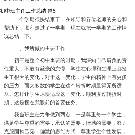
初中班主任工作总结 篇5
一个学期很快结束了，在领导和各位老师的关心和
帮助下，顺利走过了一学期。现在就把一学期的工作情
况总结一下。
一、我所做的主要工作
初三是整个初中重要的时期，我深知自己肩负的责
任重大，不敢有丝毫的怠慢。学生在心理和生理上都发
生了很大的变化，对于这一变化，学生的精神上有更多
的压力，而大多数的学生在这个转折时期显得无所适
从。怎样让学生尽快适应这一变化，顺利度过转折时
期，这是摆在我眼前的首要任务。
我当班主任力争做到两点：一是尊重每一个学生，
满足学生尊重的需要，承认的需要，情感的需要，努力
克服固执己见，偏激的思维方式，尊重学生个性发展，