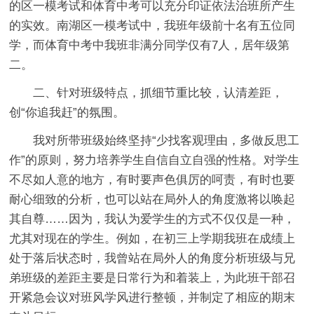
的区一模考试和体育中考可以充分印证依法治班所产生
的实效。南湖区一模考试中，我班年级前十名有五位同
学，而体育中考中我班非满分同学仅有7人，居年级第
二。
二、针对班级特点，抓细节重比较，认清差距，
创“你追我赶”的氛围。
我对所带班级始终坚持“少找客观理由，多做反思工
作”的原则，努力培养学生自信自立自强的性格。对学生
不尽如人意的地方，有时要声色俱厉的呵责，有时也要
耐心细致的分析，也可以站在局外人的角度激将以唤起
其自尊……因为，我认为爱学生的方式不仅仅是一种，
尤其对现在的学生。例如，在初三上学期我班在成绩上
处于落后状态时，我曾站在局外人的角度分析班级与兄
弟班级的差距主要是日常行为和着装上，为此班干部召
开紧急会议对班风学风进行整顿，并制定了相应的期末